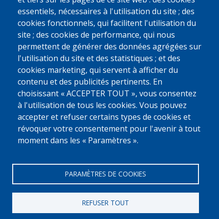
Fedasil pour le traitement de votre demande. (
Consultez notre
politique de confidentialité.
)
essentiels, nécessaires à l'utilisation du site ; des
cookies fonctionnels, qui facilitent l'utilisation du
CAPTCHA
site ; des cookies de performance, qui nous
Math
question (7 +
permettent de générer des données agrégées sur
9 =)
l'utilisation du site et des statistiques ; et des
cookies marketing, qui servent à afficher du
contenu et des publicités pertinents. En
Solve this simple math problem and enter the result. E.g. for 1+3,
choisissant « ACCEPTER TOUT », vous consentez
enter 4.
à l'utilisation de tous les cookies. Vous pouvez
Cette question sert à vérifier si vous êtes un visiteur humain ou non
afin d'éviter les soumissions automatisées de pourriel.
accepter et refuser certains types de cookies et
révoquer votre consentement pour l'avenir à tout
moment dans les « Paramètres ».
PARAMÈTRES DE COOKIES
REFUSER TOUT
[Numero Gratuit]
0800 327 45