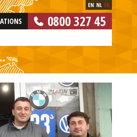
EN
NL
FR
0800 327 45
CATIONS
[NUMERO GRATUIT]