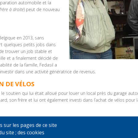
réparation automobile et la
frère à droite
) peut de nouveau
Belgique en 2013, sans
rt quelques petits jobs dans
 de trouver un job stable et
mille et a finalement décidé de
ilité de la famille, Fedasil a
investir dans une activité génératrice de revenus.
N DE VÉLOS
isé le soutien qui lui était alloué pour louer un local près du garage 
rd, son frère et lui ont également investi dans l’achat de vélos pour la
l a reçue et le soutien de son frère, son projet a vite pu prendre forme
s sur les pages de ce site
du site ; des cookies