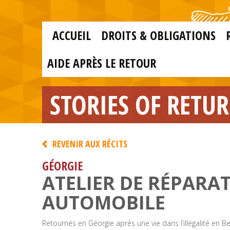
Skip to main content
Skip
to
main
MAIN
content
ACCUEIL
DROITS & OBLIGATIONS
MENU
FR
AIDE APRÈS LE RETOUR
STORIES OF RETU
REVENIR AUX RÉCITS
GÉORGIE
ATELIER DE RÉPARA
AUTOMOBILE
Retournés en Géorgie après une vie dans l’illégalité en Be