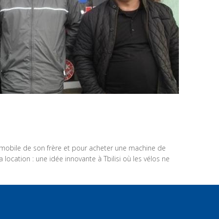
automobile de son frère et pour acheter une machine de
 location : une idée innovante à Tbilisi où les vélos ne
 et évoluer. Il peut subvenir aux besoins de sa famille, ce