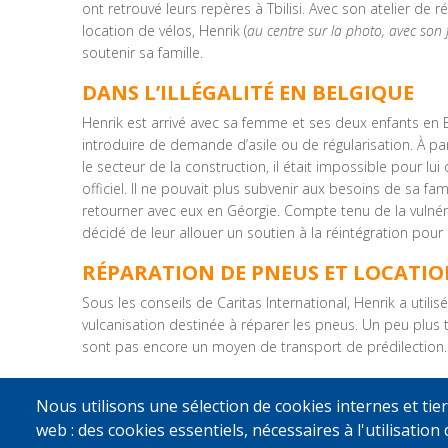
ont retrouvé leurs repères à Tbilisi. Avec son atelier de 
location de vélos, Henrik (
au centre sur la photo, avec son 
soutenir sa famille.
DANS L’ILLÉGALITÉ EN BELGIQUE
Henrik est arrivé avec sa femme et ses deux enfants en 
introduire de demande d’asile ou de régularisation. À pa
le secteur de la construction, il était impossible pour lui
officiel. Il ne pouvait plus subvenir aux besoins de sa fa
retourner avec eux en Géorgie. Compte tenu de la vulnérab
décidé de leur allouer un soutien à la réintégration pour 
RÉPARATION DE PNEUS ET LOCATIO
Sous les conseils de Caritas International, Henrik a util
vulcanisation destinée à réparer les pneus. Un peu plus ta
sont pas encore un moyen de transport de prédilection.
Henrik se montre satisfait de son retour. Avec l’aide qu’i
Nous utilisons une sélection de cookies internes et tier
qui était son principal souci en Belgique.
web : des cookies essentiels, nécessaires à l'utilisation 