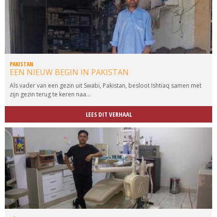
PAKISTAN
EEN NIEUW BEGIN IN PAKISTAN
Als vader van een gezin uit Swabi, Pakistan, besloot Ishtiaq samen met
zijn gezin terug te keren naa...
LEES DIT VERHAAL