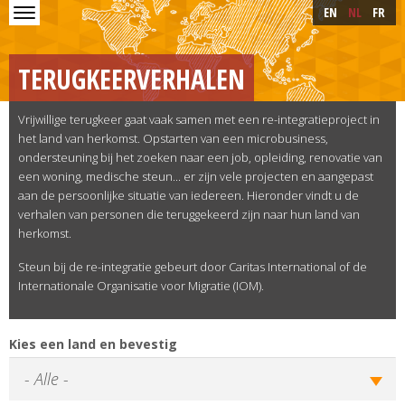
Skip to main content
Skip
EN
NL
FR
to
main
content
TERUGKEERVERHALEN
Vrijwillige terugkeer gaat vaak samen met een re-integratieproject in
het land van herkomst. Opstarten van een microbusiness,
ondersteuning bij het zoeken naar een job, opleiding, renovatie van
een woning, medische steun... er zijn vele projecten en aangepast
aan de persoonlijke situatie van iedereen. Hieronder vindt u de
verhalen van personen die teruggekeerd zijn naar hun land van
herkomst.
Steun bij de re-integratie gebeurt door Caritas International of de
Internationale Organisatie voor Migratie (IOM).
Kies een land en bevestig