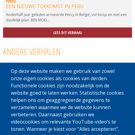
PÉROU
EEN NIEUWE TOEKOMST IN PERU
Anderhalf jaar geleden arriveerde Percy in België, vol hoop en met een
duidelijk plan. EEN MOEI...
LEES DIT VERHAAL
ANDERE VERHALEN
KAMEROEN
Op deze website maken we gebruik van zowel
KAMEROEN: EEN VEELBELOVEND RE-
INTEGRATIEPROJECT
onze eigen cookies als cookies van derden.
Functionele cookies zijn noodzakelijk om de
COLOMBIA
website goed te laten werken. Statistische cookies
BARBERIA, PROJECT VAN EEN NIEUW LEVEN
helpen ons om geaggregeerde gegevens te
verzamelen waarmee we de website kunnen
MAROKKO
verbeteren. Daarnaast gebruiken we
NIEUW NAAIATELIER IN MAROKKO
videocookies om relevante YouTube-video’s te
tonen. Wanneer je kiest voor "Alles accepteren",
BRAZILIË
SCHOONHEIDSSALON IN BRAZILIË