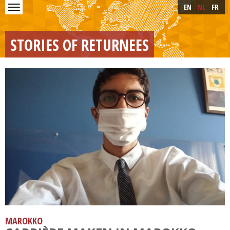
Skip to main content
Skip
EN
NL
FR
to
main
content
STORIES OF RETURNEES
MAROKKO