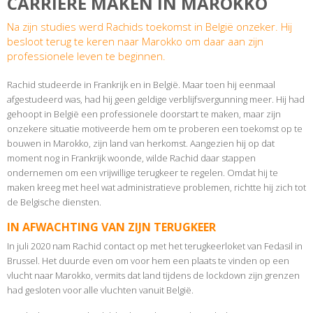
CARRIÈRE MAKEN IN MAROKKO
Na zijn studies werd Rachids toekomst in België onzeker. Hij
besloot terug te keren naar Marokko om daar aan zijn
professionele leven te beginnen.
Rachid studeerde in Frankrijk en in België. Maar toen hij eenmaal
afgestudeerd was, had hij geen geldige verblijfsvergunning meer. Hij had
gehoopt in België een professionele doorstart te maken, maar zijn
onzekere situatie motiveerde hem om te proberen een toekomst op te
bouwen in Marokko, zijn land van herkomst. Aangezien hij op dat
moment nog in Frankrijk woonde, wilde Rachid daar stappen
ondernemen om een vrijwillige terugkeer te regelen. Omdat hij te
maken kreeg met heel wat administratieve problemen, richtte hij zich tot
de Belgische diensten.
IN AFWACHTING VAN ZIJN TERUGKEER
In juli 2020 nam Rachid contact op met het terugkeerloket van Fedasil in
Brussel. Het duurde even om voor hem een plaats te vinden op een
vlucht naar Marokko, vermits dat land tijdens de lockdown zijn grenzen
had gesloten voor alle vluchten vanuit België.