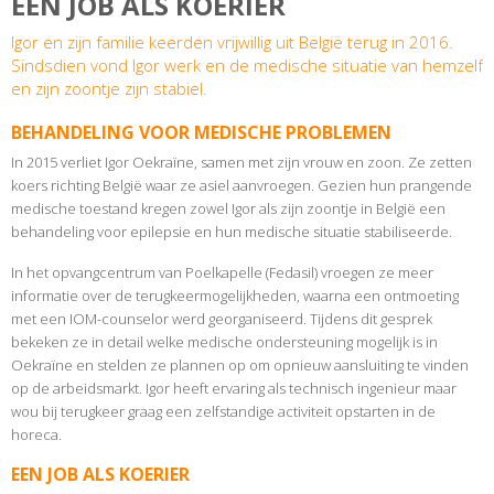
EEN JOB ALS KOERIER
Igor en zijn familie keerden vrijwillig uit België terug in 2016.
Sindsdien vond Igor werk en de medische situatie van hemzelf
en zijn zoontje zijn stabiel.
BEHANDELING VOOR MEDISCHE PROBLEMEN
In 2015 verliet Igor Oekraïne, samen met zijn vrouw en zoon. Ze zetten
koers richting België waar ze asiel aanvroegen. Gezien hun prangende
medische toestand kregen zowel Igor als zijn zoontje in België een
behandeling voor epilepsie en hun medische situatie stabiliseerde.
In het opvangcentrum van Poelkapelle (Fedasil) vroegen ze meer
informatie over de terugkeermogelijkheden, waarna een ontmoeting
met een IOM-counselor werd georganiseerd. Tijdens dit gesprek
bekeken ze in detail welke medische ondersteuning mogelijk is in
Oekraïne en stelden ze plannen op om opnieuw aansluiting te vinden
op de arbeidsmarkt. Igor heeft ervaring als technisch ingenieur maar
wou bij terugkeer graag een zelfstandige activiteit opstarten in de
horeca.
EEN JOB ALS KOERIER