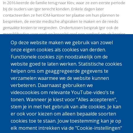
In 2016 keerde de familie terug naar Kiev, waar ze een eerste periode
bij de ouders van Igor terecht konden. Enkele dagen later
contacteerden ze het IOM-kantoor ter plaatse om hun plannen te
bespreken, de eerste medische afspraken te maken en de reeds
gemaakte kosten te vergoeden. Ondertussen besprak Igor ook de
mogelijkheden voor werk en kreeg hij snel een aanbod om als koerier
aan de slag te gaan voor een online winkel. Via IOM werden de nodige
Op deze website maken we gebruik van zowel
contracten afgesloten om een wagen aan te kopen en kon hij snel als
onze eigen cookies als cookies van derden.
koerier aan de slag.
Functionele cookies zijn noodzakelijk om de
VERLENGDE MEDISCHE STEUN
website goed te laten werken. Statistische cookies
helpen ons om geaggregeerde gegevens te
Zes maanden later was Igor nog steeds tewerkgesteld als koerier en
verzamelen waarmee we de website kunnen
gingen de zaken goed. Zijn vrouw zorgde voor hun zoon maar wilde
opnieuw bij een bank gaan werken. Hun zoon was op dat moment drie
verbeteren. Daarnaast gebruiken we
jaar en zou naar de kleuterschool gaan. De familie was heel dankbaar
videocookies om relevante YouTube-video’s te
voor de steun die ze kregen van de maatschappelijk werkers van IOM bij
tonen. Wanneer je kiest voor "Alles accepteren",
deze nieuwe start van hun leven in Oekraïne. Igor en zijn zoon kregen
stem je in met het gebruik van alle cookies. Je kan
nog verdere steun voor de aankoop van de medicatie zodat hun
er ook voor kiezen om alleen bepaalde soorten
medische situatie onder controle bleef.
cookies toe te staan. Jouw toestemming kan je op
elk moment intrekken via de "Cookie-instellingen"