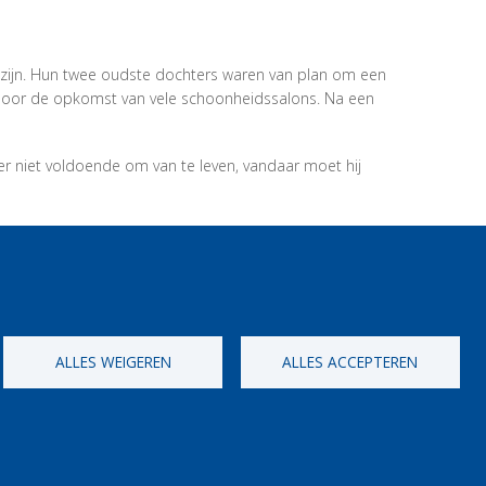
 zijn. Hun twee oudste dochters waren van plan om een
g door de opkomst van vele schoonheidssalons. Na een
ter niet voldoende om van te leven, vandaar moet hij
ALLES WEIGEREN
ALLES ACCEPTEREN
[Gratis Nummer]
0800 327 45
everklaring
Privacy, copyright en disclaimer
Cookie Settings