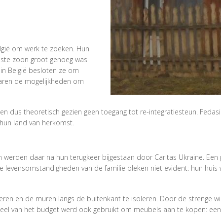
lgië om werk te zoeken. Hun
udste zoon groot genoeg was
 in België besloten ze om
 waren de mogelijkheden om
den dus theoretisch gezien geen toegang tot re-integratiesteun. Fedasi
 hun land van herkomst.
 werden daar na hun terugkeer bijgestaan door Caritas Ukraine. Een p
 levensomstandigheden van de familie bleken niet evident: hun huis w
eren en de muren langs de buitenkant te isoleren. Door de strenge wi
l van het budget werd ook gebruikt om meubels aan te kopen: een b