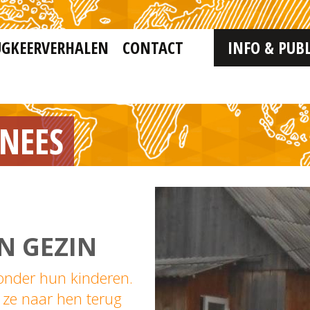
UGKEERVERHALEN
CONTACT
INFO & PUBL
RNEES
N GEZIN
onder hun kinderen.
 ze naar hen terug