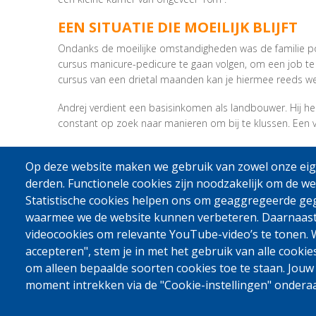
EEN SITUATIE DIE MOEILIJK BLIJFT
Ondanks de moeilijke omstandigheden was de familie pos
cursus manicure-pedicure te gaan volgen, om een job te
cursus van een drietal maanden kan je hiermee reeds we
Andrej verdient een basisinkomen als landbouwer. Hij hee
constant op zoek naar manieren om bij te klussen. Een vas
Op deze website maken we gebruik van zowel onze eige
Bron: Caritas International
derden. Functionele cookies zijn noodzakelijk om de we
Statistische cookies helpen ons om geaggregeerde ge
waarmee we de website kunnen verbeteren. Daarnaas
videocookies om relevante YouTube-video’s te tonen. W
accepteren", stem je in met het gebruik van alle cookie
om alleen bepaalde soorten cookies toe te staan. Jouw
moment intrekken via de "Cookie-instellingen" ondera