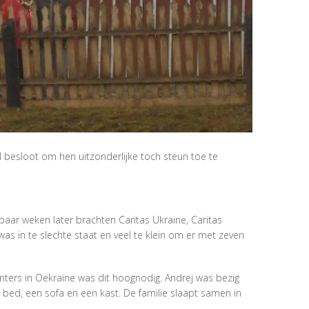
l besloot om hen uitzonderlijke toch steun toe te
aar weken later brachten Caritas Ukraine, Caritas
as in te slechte staat en veel te klein om er met zeven
nters in Oekraïne was dit hoognodig. Andrej was bezig
ed, een sofa en een kast. De familie slaapt samen in