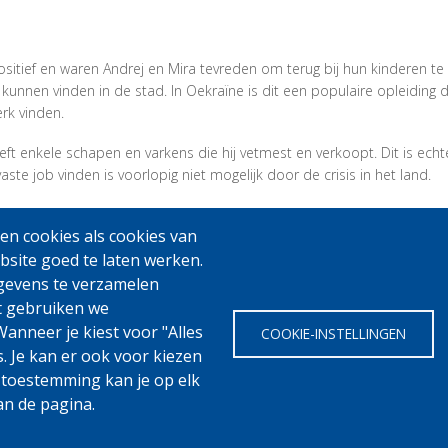
itief en waren Andrej en Mira tevreden om terug bij hun kinderen te
 kunnen vinden in de stad. In Oekraïne is dit een populaire opleidin
rk vinden.
ft enkele schapen en varkens die hij vetmest en verkoopt. Dit is ech
te job vinden is voorlopig niet mogelijk door de crisis in het land.
n cookies als cookies van
bsite goed te laten werken.
gevens te verzamelen
t gebruiken we
anneer je kiest voor "Alles
COOKIE-INSTELLINGEN
s. Je kan er ook voor kiezen
 toestemming kan je op elk
an de pagina.
Fedasil © 2026
Cooki