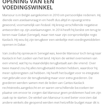
OPENING VAN EEN
VOEDINGSWINKEL
Mansour is in België aangekomen in 2010 om persoonlijke redenen. Hij
diende een asielaanvraag in en heeft dus altijd in opvangcentra
gewoond, voornamelijk van Fedasil. Hij kreeg verschillende negatieve
antwoorden op zijn asielaanvragen. In 2014 heeft hij beslist om terug te
keren naar Dakar (Senegal), maar niet naar zijn oorspronkelijke regio
Kaolack. Hij wou bij zijn terugkeer een winkeltje met voedingsmiddelen
openen in Dakar.
Van zodra hij opnieuw in Senegal was, keerde Mansour toch terug naar
Kaolack in het zuiden van het land. Hij kon de winkel overnemen van
een vriend, wat hij nu maandelijks terugbetaalt aan die vriend. Over
twee maand zou hij alles terugbetaald moeten hebben, waardoor hij
meer opbrengsten zal hebben. Hij heeft het budget voor re-integratie
niet gebruikt voor de terugbetaling maar voor extra goederen. De
goederen werden samen met de leden van Caritas Kaolack
rechtstreeks aangekocht en er waren verschillende bezoeken ter
plaatse om ervoor te zorgen dat Mansour geen problemen had om zijn
zaak op te starten. De winkel van Mansour is veel beter voorzien dat
andere winkels die geopend werden met hetzelfde budget maar dit is