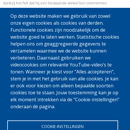
dankzij het feit dat hij een bestaande winkel kon overnemen.
In mei 2015, ongeveer 6 maanden na zijn terugkeer, is de situatie van
Op deze website maken we gebruik van zowel
Mansour min of meer stabiel en heeft hij bijna al het geld voor de
onze eigen cookies als cookies van derden.
overname van de winkel terugbetaald. De winkel is echter niet in
Functionele cookies zijn noodzakelijk om de
perfecte staat en hij zal een paar renovatiewerken moeten uitvoeren in
website goed te laten werken. Statistische cookies
de toekomst maar hij trekt goed zijn plan voor een starter.Hij slaagt erin
helpen ons om geaggregeerde gegevens te
zijn familie te onderhouden, wat een prioritaire behoefte is.
verzamelen waarmee we de website kunnen
Tijdens het bezoek van Caritas International aan Mansour in mei 2015,
verbeteren. Daarnaast gebruiken we
kon Mansour geen twee minuten tijd vrijmaken voor hen omdat er
videocookies om relevante YouTube-video’s te
continu klanten waren. Hij heeft ook het geluk dat er niet veel
tonen. Wanneer je kiest voor "Alles accepteren",
concurrentie is in de buurt waardoor hij een vast cliënteel heeft dat
stem je in met het gebruik van alle cookies. Je kan
vaak terugkomt. Ondanks de huidige moeilijkheden, heeft Mansour er
er ook voor kiezen om alleen bepaalde soorten
geen spijt van dat hij teruggekeerd is en hoopt hij in de toekomst zijn
levenskwaliteit en zijn zaak te kunnen verbeteren.
cookies toe te staan. Jouw toestemming kan je op
elk moment intrekken via de "Cookie-instellingen"
onderaan de pagina.
Bron: Caritas International
COOKIE-INSTELLINGEN